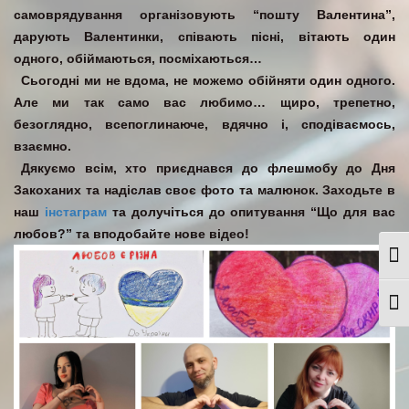
самоврядування організовують “пошту Валентина”,
дарують Валентинки, співають пісні, вітають один
одного, обіймаються, посміхаються…
Сьогодні ми не вдома, не можемо обійняти один одного.
Але ми так само вас любимо… щиро, трепетно,
безоглядно, всепоглинаюче, вдячно і, сподіваємось,
взаємно.
Дякуємо всім, хто приєднався до флешмобу до Дня
Закоханих та надіслав своє фото та малюнок. Заходьте в
наш
інстаграм
та долучіться до опитування “Що для вас
любов?” та вподобайте нове відео!
Togg
Togg