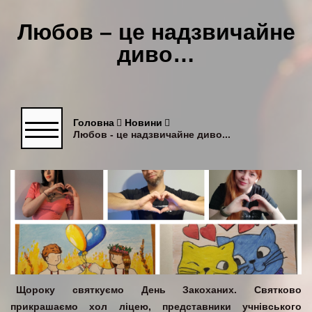
Любов – це надзвичайне
диво…
Головна
Новини
Любов - це надзвичайне диво...
Щороку святкуємо День Закоханих. Святково
прикрашаємо хол ліцею, представники учнівського