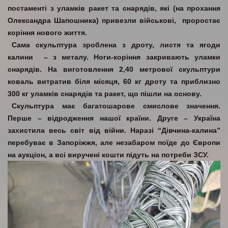
постаменті з уламків ракет та снарядів, які (на прохання
Олександра Шапошника) привезли військові, проростає
коріння нового життя.
Сама скульптура зроблена з дроту, листя та ягоди
калини – з металу. Ноги-коріння закривають уламки
снарядів. На виготовлення 2,40 метрової скульптури
коваль витратив біля місяця, 60 кг дроту та приблизно
300 кг уламків снарядів та ракет, що пішли на основу.
Скульптура має багатошарове смислове значення.
Перше – відродження нашої країни. Друге – Україна
захистила весь світ від війни. Наразі “Дівчина-калина”
перебуває в Запоріжжя, але незабаром поїде до Європи
на аукціон, а всі виручені кошти підуть на потреби ЗСУ.