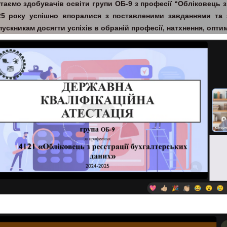
ітаємо здобувачів освіти групи ОБ-9 з професії “Обліковець з 
25 року успішно впоралися з поставленими завданнями та 
ускникам досягти успіхів в обраній професії, натхнення, оптим