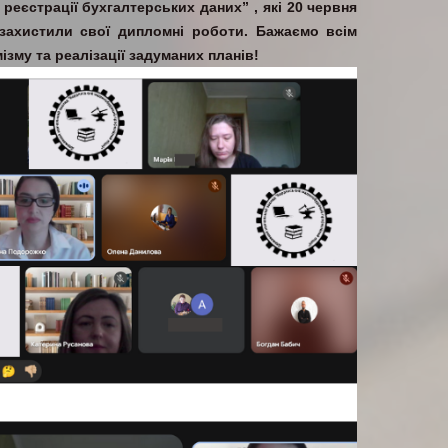
реєстрації бухгалтерських даних” , які 20 червня
захистили свої дипломні роботи. Бажаємо всім
ізму та реалізації задуманих планів!