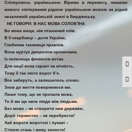
Спілкуємось українською. Віримо в перемогу, чекаємо
живого спілкування рідною українською мовою на рідній
незалежній українській землі в Бердянську.
НЕ ГОВОРИ: В НАС МОВА СОЛОВ’ЇНА
Бо мова вище, ніж пташиний спів.
В її скарбниці – доля України,
Глибинна таємниця правіків.
Вона нуртує джерелом криничним,
Із попелища феніксом встає.
Togg
Для нації вона гарант на вічність,
Тому її так люто ворог б’є.
Все заберуть, а залишилось слово.
Togg
Знов до життя повернемося ми.
Лише тому, що не пропала мова,
То й ми ще наче люди між людьми.
Без мови – не створити нам держави,
Доріг тернистих – не перебрести!
Хай вороги жорстокі і лукаві –
Стіною стань і мову захисти!