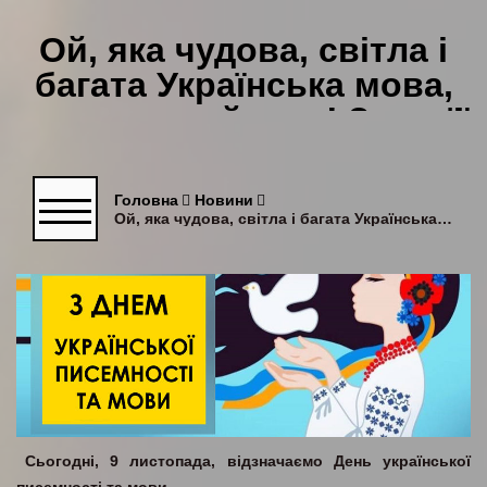
Ой, яка чудова, світла і
багата Українська мова,
мова мами й тата! Знаю її
добре, ще краще навчуся.
Головна
Новини
Ой, яка чудова, світла і багата Українська мова, мова мами й тата! Знаю її добре, ще краще навчуся.
Сьогодні, 9 листопада, відзначаємо День української