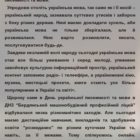
писемності та мови.
Упродовж століть українська мова, так само як і її носій –
український народ, зазнавала суттєвих утисків і заборон
з боку різних держав. Нині маємо докладати зусиль, аби
українська мова не тільки зберігалася, але й
розвивалася. Нею варто розмовляти, писати,
послуговуватися будь-де.
Завдяки незламній волі народу сьогодні українська мова
стає все більш уживаною і серед молоді, упевнено
завойовує культурно-інформаційний простір, український
контент заповнює радіо- і телеефіри, а україномовні кіно,
музика, мистецькі проєкти, книги стають усе більш
популярними в Україні та світі».
Щороку саме в День української писемності та мови в
ДНЗ “Бердянський машинобудівний професійний ліцей”
відбувалася низка різноманітних заходів. Але сьогодні
маємо дистанційне навчання, викладачів та здобувачів
освіти “розкиданих” по різним куточкам України та,
навіть, за її межами. Тому спілкуємось онлайн.