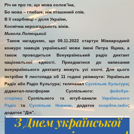
Річ не про те, що мова солов’їна,
Бо мова – глибше, ніж пташиний спів.
В її скарбниці – доля України,
Космічна нерозгаданість віків.
Микола Лотоцький
Також нагадуємо, що 09.11.2022 стартує Міжнародний
конкурс знавців української мови імені Петра Яцика, а
також проводиться Всеукраїнський радіо диктант
національної єдності. Приєднатися до написання
всеукраїнського диктанту можуть усі охочі. Для цього
потрібно 9 листопада об 11 годині увімкнути: Українське
Радіо або Радіо Культура; телеканал
Суспільне Культура
;
діджитал-платформи Суспільного:
фейсбук-
сторінку
Суспільного та ютуб-канали
Українського
Радіо
та
Суспільне Новини,
додаток
suspilne.radio
;
додаток “Дія”.