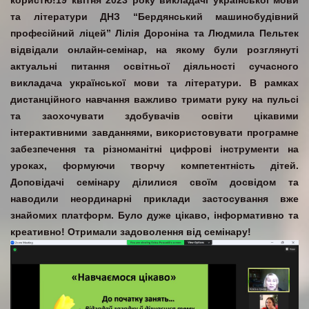
користю!19 квітня 2023 року викладачі української мови
та літератури ДНЗ “Бердянський машинобудівний
професійний ліцей” Лілія Дороніна та Людмила Пельтек
відвідали онлайн-семінар, на якому були розглянуті
актуальні питання освітньої діяльності сучасного
викладача української мови та літератури. В рамках
дистанційного навчання важливо тримати руку на пульсі
та заохочувати здобувачів освіти цікавими
інтерактивними завданнями, використовувати програмне
забезпечення та різноманітні цифрові інструменти на
уроках, формуючи творчу компетентність дітей.
Доповідачі семінару ділилися своїм досвідом та
наводили неординарні приклади застосування вже
знайомих платформ. Було дуже цікаво, інформативно та
креативно! Отримали задоволення від семінару!