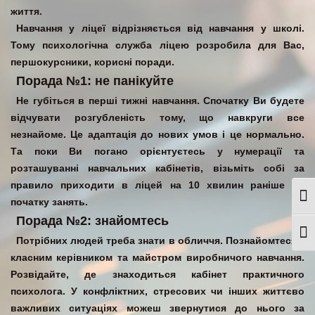
життя.
Навчання у ліцеї відрізняється від навчання у школі.
Тому психологічна служба ліцею розробила для Вас,
першокурсники, корисні поради.
Порада №1: не панікуйте
Не губіться в перші тижні навчання. Спочатку Ви будете
відчувати розгубленість тому, що навкруги все
незнайоме. Це адаптація до нових умов і це нормально.
Та поки Ви погано орієнтуєтесь у нумерації та
розташуванні навчальних кабінетів, візьміть собі за
правило приходити в ліцей на 10 хвилин раніше до
Togg
початку занять.
Порада №2: знайомтесь
Togg
Потрібних людей треба знати в обличчя. Познайомтеся з
класним керівником та майстром виробничого навчання.
Розвідайте, де знаходиться кабінет практичного
психолога. У конфліктних, стресових чи інших життєво
важливих ситуаціях можеш звернутися до нього за