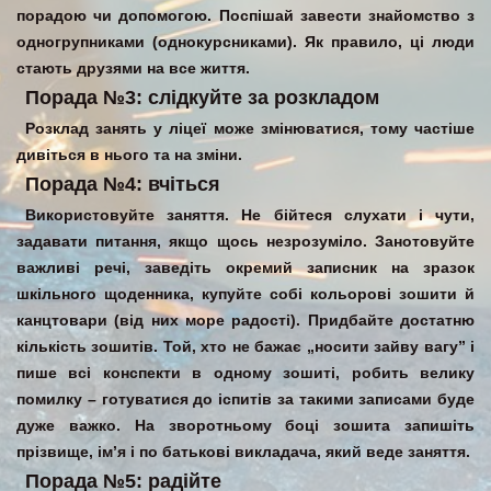
порадою чи допомогою. Поспішай завести знайомство з
одногрупниками (однокурсниками). Як правило, ці люди
стають друзями на все життя.
Порада №3: слідкуйте за розкладом
Розклад занять у ліцеї може змінюватися, тому частіше
дивіться в нього та на зміни.
Порада №4:
вчіться
Використовуйте заняття. Не бійтеся слухати і чути,
задавати питання, якщо щось незрозуміло. Занотовуйте
важливі речі, заведіть окремий записник на зразок
шкільного щоденника, купуйте собі кольорові зошити й
канцтовари (від них море радості). Придбайте достатню
кількість зошитів. Той, хто не бажає „носити зайву вагу” і
пише всі конспекти в одному зошиті, робить велику
помилку – готуватися до іспитів за такими записами буде
дуже важко. На зворотньому боці зошита запишіть
прізвище, ім’я і по батькові викладача, який веде заняття.
Порада №5: радійте