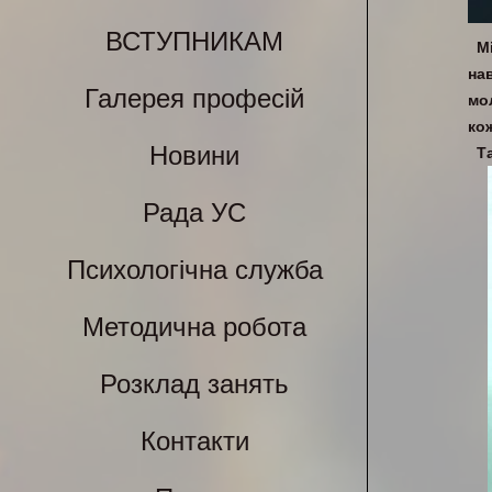
ВСТУПНИКАМ
М
нав
Галерея професій
мо
ко
Новини
Т
Рада УС
Психологічна служба
Методична робота
Розклад занять
Контакти