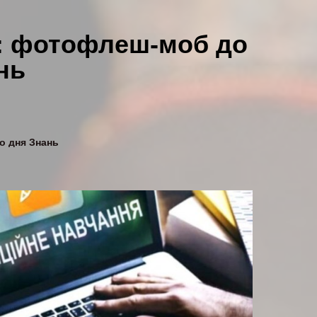
: фотофлеш-моб до
нь
о дня Знань