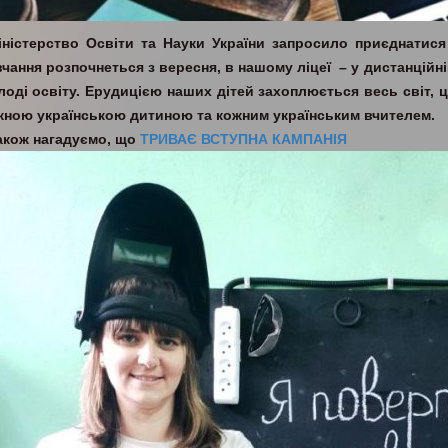
іністерство Освіти та Науки України запросило приєднатис
чання розпочнеться з вересня, в нашому ліцеї – у дистанційні
лоді освіту. Ерудицією наших дітей захоплюється весь світ, 
жною українською дитиною та кожним українським вчителем.
акож нагадуємо, що
ТРИВАЄ ВСТУПНА КАМПАНІЯ