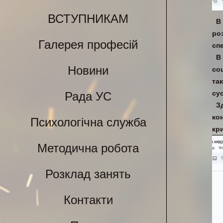
ВСТУПНИКАМ
В
ро
Галерея професій
сп
В
Новини
со
та
су
Рада УС
З
ко
Психологічна служба
кр
Методична робота
Розклад занять
Контакти