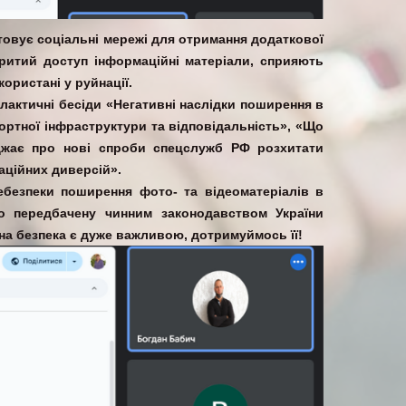
стовує соціальні мережі для отримання додаткової
критий доступ інформаційні матеріали, сприяють
ористані у руйнації.
лактичні бесіди «Негативні наслідки поширення в
ортної інфраструктури та відповідальність», «Що
еджає про нові спроби спецслужб РФ розхитати
аційних диверсій».
ебезпеки поширення фото- та відеоматеріалів в
ро передбачену чинним законодавством України
йна безпека є дуже важливою, дотримуймось її!