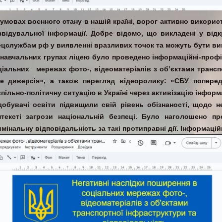
 умовах воєнного стану в нашій країні, ворог активно викори
звідувальної інформації. Добре відомо, що викладені у від
ецслужбам рф у виявленні вразливих точок та можуть бути вик
 навчальних групах ліцею було проведено інформаційні-профі
ціальних мережах фото-, відеоматеріалів з об’єктами трансп
ке диверсія», а також перегляд відеоролику: «СБУ попер
спільно-політичну ситуацію в Україні через активізацію інформ
добувачі освіти підвищили свій рівень обізнаності, щодо н
нтексті загрози національній безпеці. Було наголошено п
имінальну відповідальність за такі протиправні дії. Інформаці