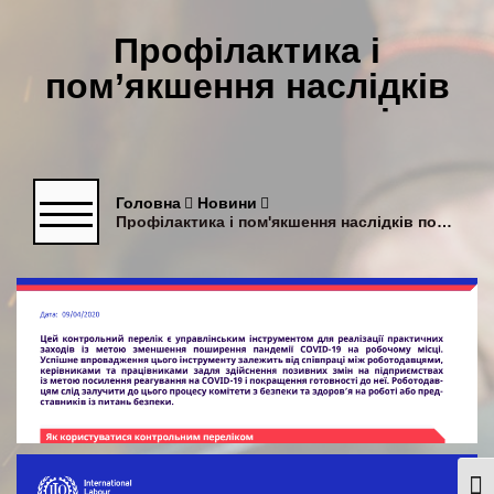
Профілактика і
пом’якшення наслідків
поширення коронавірусу
Головна
Новини
Профілактика і пом'якшення наслідків поширення коронавірусу
Togg