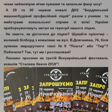
чекає неймовірне нічне кування та запальне фаєр шоу!
А 29 та 30 червня ковалі ДНЗ “Бердянський
машинобудівнй професійний ліцей” разом з учнями та
майстрами ковальської справи зі всієї України
приборкуватимуть метал на теритрії нашого ліцею.
Не знаєте, як дістатися до ліцею? Шукайте орієнтир –
великий білборд з ковалями на вул. В.Довганюка, 76, біля
зупинки маршрутного таксі №9 “Пошта” або “Тир”?
Побачили? Так, тут ми і розташовані!
Ласкаво просимо на третій Всеукраїнський фестиваль
ковалів “Сталева Хвиля 2018”!