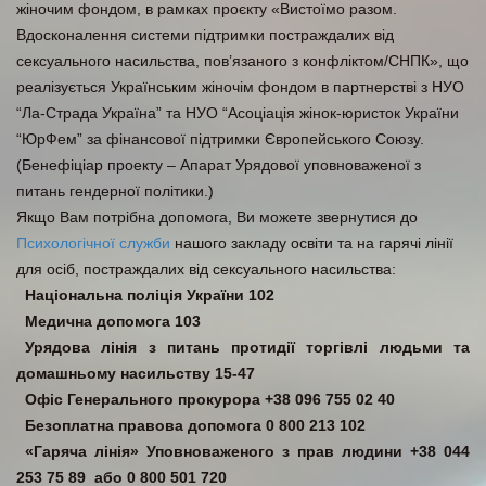
жіночим фондом, в рамках проєкту «Вистоїмо разом.
Вдосконалення системи підтримки постраждалих від
сексуального насильства, пов’язаного з конфліктом/СНПК», що
реалізується Українським жіночім фондом в партнерстві з НУО
“Ла-Страда Україна” та НУО “Асоціація жінок-юристок України
“ЮрФем” за фінансової підтримки Європейського Союзу.
(Бенефіціар проекту – Апарат Урядової уповноваженої з
питань гендерної політики.)
Якщо Вам потрібна допомога, Ви можете звернутися до
Психологічної служби
нашого закладу освіти та на гарячі лінії
для осіб, постраждалих від сексуального насильства:
Національна поліція України 102
Медична допомога 103
Урядова лінія з питань протидії торгівлі людьми та
домашньому насильству 15-47
Офіс Генерального прокурора +38 096 755 02 40
Безоплатна правова допомога 0 800 213 102
«Гаряча лінія» Уповноваженого з прав людини +38 044
253 75 89 або 0 800 501 720