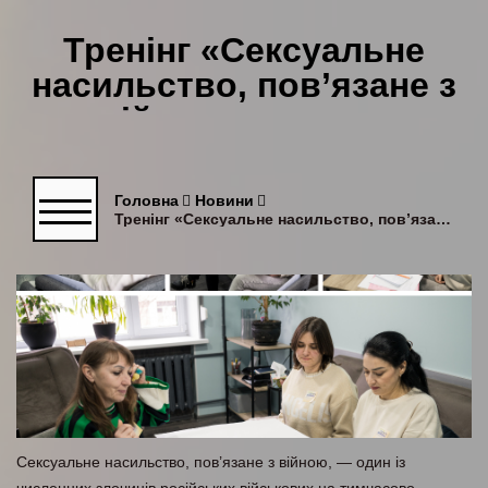
Тренінг «Сексуальне
насильство, пов’язане з
війною: надання
комплексної допомоги
постраждалим»
Головна
Новини
Тренінг «Сексуальне насильство, пов’язане з війною: надання комплексної допомоги постраждалим»
Сексуальне насильство, пов’язане з війною, — один із