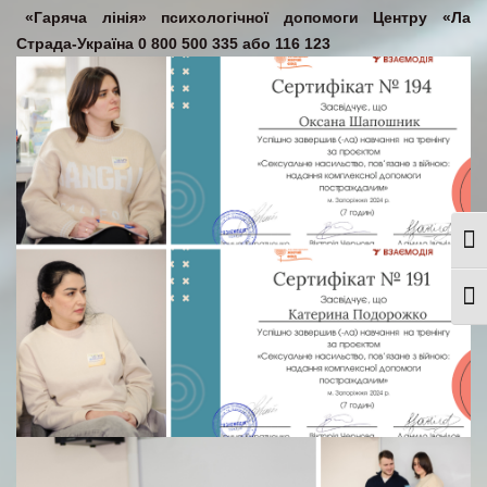
«Гаряча лінія» психологічної допомоги Центру «Ла
Страда-Україна 0 800 500 335 або 116 123
Togg
Togg