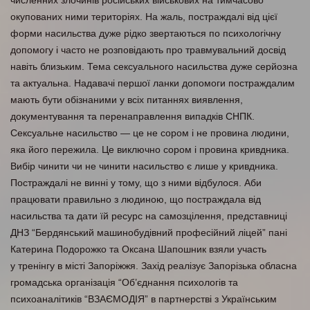
численних злочинів російських військових на тимчасово
окупованих ними територіях. На жаль, постраждалі від цієї
форми насильства дуже рідко звертаються по психологічну
допомогу і часто не розповідають про травмувальний досвід
навіть близьким. Тема сексуального насильства дуже серйозна
та актуальна. Надавачі першої ланки допомоги постраждалим
мають бути обізнаними у всіх питаннях виявлення,
документування та перенаправлення випадків СНПК.
Сексуальне насильство — це не сором і не провина людини,
яка його пережила. Це виключно сором і провина кривдника.
Вибір чинити чи не чинити насильство є лише у кривдника.
Постраждалі не винні у тому, що з ними відбулося. Аби
працювати правильно з людиною, що постраждала від
насильства та дати їй ресурс на самозцілення, представниці
ДНЗ “Бердянський машинобудівний професійний ліцей” пані
Катерина Подорожко та Оксана Шапошник взяли участь
у
тренінгу в місті Запоріжжя.
Захід реалізує Запорізька обласна
громадська організація “Об’єднання психологів та
психоаналітиків “ВЗАЄМОДІЯ” в партнерстві з Українським