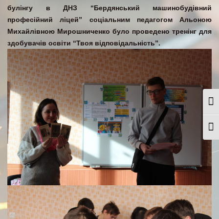
булінгу в ДНЗ “Бердянський машинобудівний
професійний ліцей” соціальним педагогом Альоною
Михайлівною Мирошниченко було проведено тренінг для
здобувачів освіти “Твоя відповідальність”.
Togg
Togg