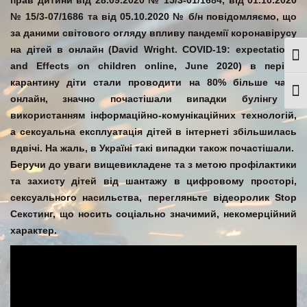
прав дитини від 28.09.2020 № 15/3-01/1684, від 01.10.2020
№ 15/3-07/1686 та від 05.10.2020 № б/н повідомляємо, що
за даними світового огляду впливу пандемії коронавірусу
на дітей в онлайн (David Wright. COVID-19: expectations
Togg
and Effects on children online, June 2020) в період
карантину діти стали проводити на 80% більше часу
Togg
онлайн, значно почастішали випадки булінгу з
використанням інформаційно-комунікаційних технологій,
а сексуальна експлуатація дітей в інтернеті збільшилась
вдвічі. На жаль, в Україні такі випадки також почастішали.
Беручи до уваги вищевикладене та з метою профілактики
та захисту дітей від шантажу в цифровому просторі,
сексуального насильства, перегляньте відеоролик Stop
Секстинг, що носить соціально значимий, некомерційний
характер.