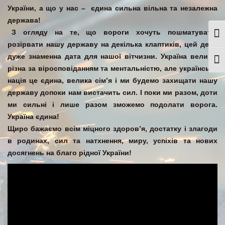
України, а що у нас – єдина сильна вільна та незалежна
держава!
З огляду на те, що вороги хочуть пошматувати,
Togg
розірвати нашу державу на декілька клаптиків, цей день
дуже знаменна дата для нашої вітчизни. Україна велика,
Togg
різна за віросповіданням та ментальністю, але українська
нація це єдина, велика сім’я і ми будемо захищати нашу
державу допоки нам вистачить сил. І поки ми разом, доти
ми сильні і лише разом зможемо подолати ворога.
Україна єдина!
Щиро бажаємо всім міцного здоров’я, достатку і злагоди
в родинах, сил та натхнення, миру, успіхів та нових
досягнень на благо рідної України!