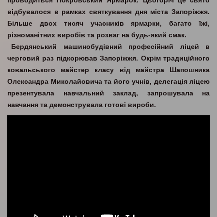
проводиться Покровський Ярмарок. Цьогоріч це свято
відбувалося в рамках святкування дня міста Запоріжжя.
Більше двох тисяч учасників ярмарки, багато їжі,
різноманітних виробів та розваг на будь-який смак.
Бердянський машинобудівний професійний ліцей в
черговий раз підкорював Запоріжжя. Окрім традиційного
ковальського майстер класу від майстра Шапошника
Олександра Миколайовича та його учнів, делегація ліцею
презентувала навчальний заклад, запрошувала на
навчання та демонструвала готові вироби.