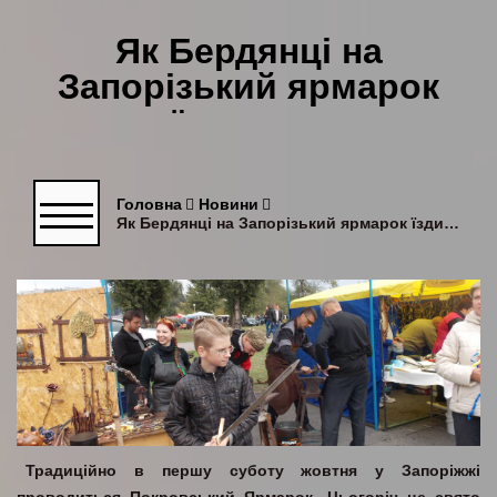
Як Бердянці на
Запорізький ярмарок
їздили…
Головна
Новини
Як Бердянці на Запорізький ярмарок їздили...
Традиційно в першу суботу жовтня у Запоріжжі