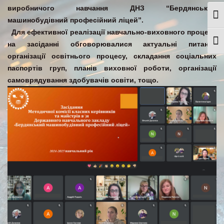
виробничого навчання ДНЗ “Бердянський
Togg
машинобудівний професійний ліцей”.
Для ефективної реалізації навчально-виховного процесу
Togg
на засіданні обговорювалися актуальні питання
організації освітнього процесу, складання соціальних
паспортів груп, планів виховної роботи, організації
самоврядування здобувачів освіти, тощо.