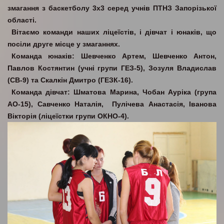
змагання з баскетболу 3х3 серед учнів ПТНЗ Запорізької
області.
Вітаємо команди наших ліцеїстів, і дівчат і юнаків, що
посіли друге місце у змаганнях.
Команда юнаків: Шевченко Артем, Шевченко Антон,
Павлов Костянтин (учні групи ГЕЗ-5), Зозуля Владислав
(СВ-9) та Скалкін Дмитро (ГЕЗК-16).
Команда дівчат: Шматова Марина, Чобан Ауріка (група
АО-15), Савченко Наталія, Пулічева Анастасія, Іванова
Вікторія (ліцеїстки групи ОКНО-4).