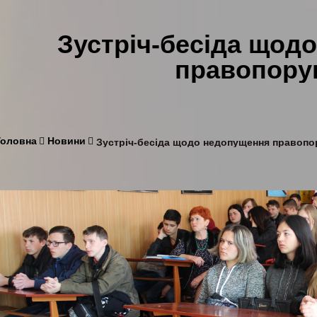
Зустріч-бесіда щод
правопору
Головна
Новини
Зустріч-бесіда щодо недопущення правоп