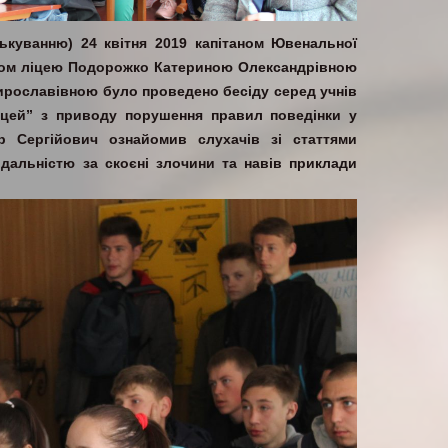
ькуванню) 24 квітня 2019 капітаном Ювенальної
огом ліцею Подорожко Катериною Олександрівною
ирославівною було проведено бесіду серед учнів
іцей” з приводу порушення правил поведінки у
р Сергійович ознайомив слухачів зі статтями
відальністю за скоєні злочини та навів приклади