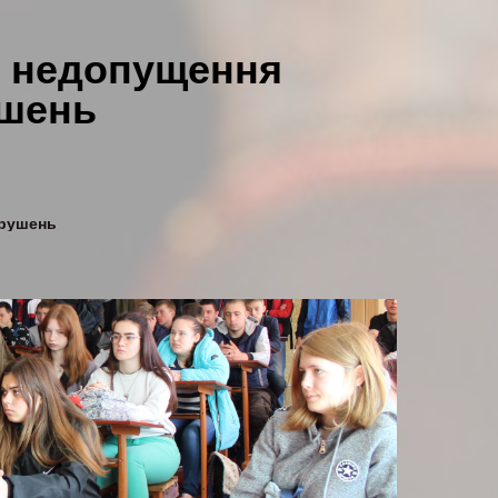
о недопущення
шень
орушень