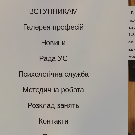
ВСТУПНИКАМ
В
по
Галерея професій
та
1-
Новини
со
ад
мо
Рада УС
Психологічна служба
Методична робота
Розклад занять
Контакти