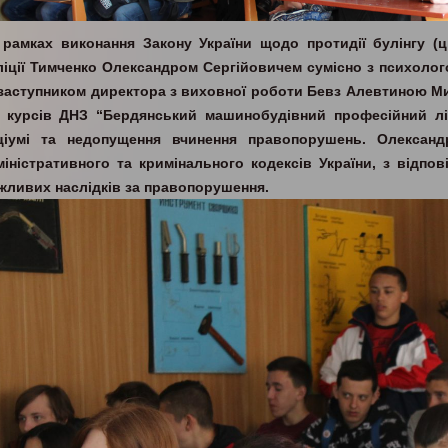
 рамках виконання Закону України щодо протидії булінгу (ц
ліції Тимченко Олександром Сергійовичем сумісно з психол
 заступником директора з виховної роботи Бевз Алевтиною М
3 курсів ДНЗ “Бердянський машинобудівний професійний л
ціумі та недопущення вчинення правопорушень. Олександ
міністративного та кримінального кодексів України, з відпо
жливих наслідків за правопорушення.