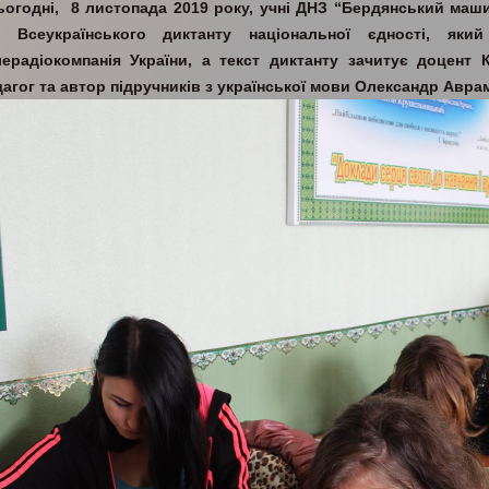
ьогодні, 8 листопада 2019 року, учні ДНЗ “Бердянський маш
Х Всеукраїнського диктанту національної єдності, яки
лерадіокомпанія України, а текст диктанту зачитує доцент К
дагог та автор підручників з української мови Олександр Авра