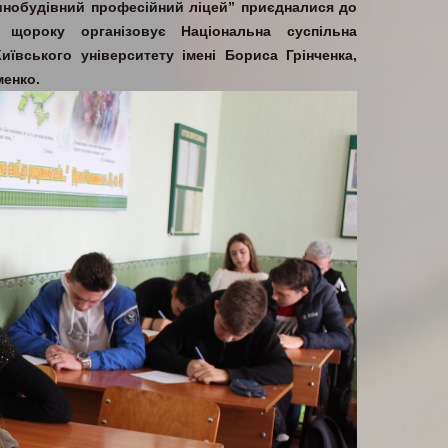
инобудівний професійний ліцей” приєдналися до
й щороку організовує Національна суспільна
иївського університету імені Бориса Грінченка,
менко.