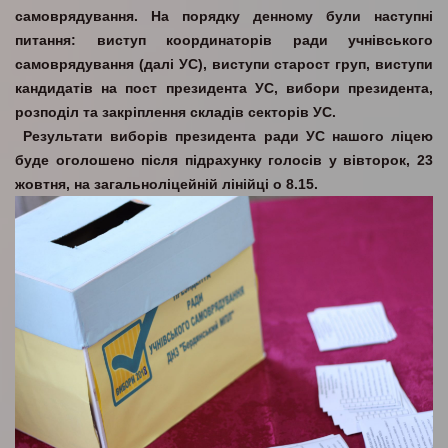
самоврядування. На порядку денному були наступні
питання: виступ координаторів ради учнівського
самоврядування (далі УС), виступи старост груп, виступи
кандидатів на пост президента УС, вибори президента,
розподіл та закріплення складів секторів УС.
Результати виборів президента ради УС нашого ліцею
буде оголошено після підрахунку голосів у вівторок, 23
жовтня, на загальноліцейній лінійці о 8.15.