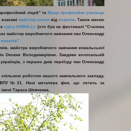
професійний ліцей” та
Вище професійне училище
а взаємні
майстер-класи
від
ковалів
. Також маємо
ок
гурту KORALLI
(хто був на фестивалі “Сталева
е раз майстер виробничого навчання пан Олександр
 ковалів”.
ків, майстра виробничого навчання ковальської
ін Оксани Володимирівни. Завдяки колосальній
 українців, з перших днів переїзду пан Олександр
а спільною роботою нашого навчального закладу,
а ВПУ№21. Нині металева фея, що летить за
 імені Тараса Шевченка.