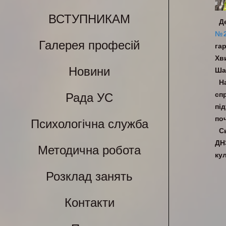
ВСТУПНИКАМ
Д
№2
Галерея професій
га
Хв
Новини
Ша
Н
сп
Рада УС
пі
по
Психологічна служба
С
ДН
Методична робота
кул
Розклад занять
Контакти