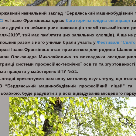
ержавний навчальний заклад “Бердянський машинобудівний 
1
м. Івано-Франківська єднає
багаторічна
плідна співпраця
т
рних друзів та неймовірних виконавців трембітно-амбітного р
иля-2019”, той має пам’ятати цих запальних хлопців). А ще н
пошник разом з його учнями брали участь у
Фестивалі “Свято
аразі Івано-Франківськ став прихистком для родини Шапошни
рави Олександра Миколайовича та викладачки спецдисципл
дтримці системи професійно-технічної освіти та згуртованості
чав працюти у майстернях ВПУ №21.
ьогодні презентуємо вам нову металеву скульптуру, що стал
З “Бердянський машинобудівний професійний ліцей” т
ьбабкою, буде радувати зір всіх відвідувачів місцевого парку